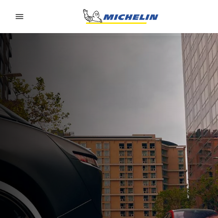
Go to page content
Go to page navigation