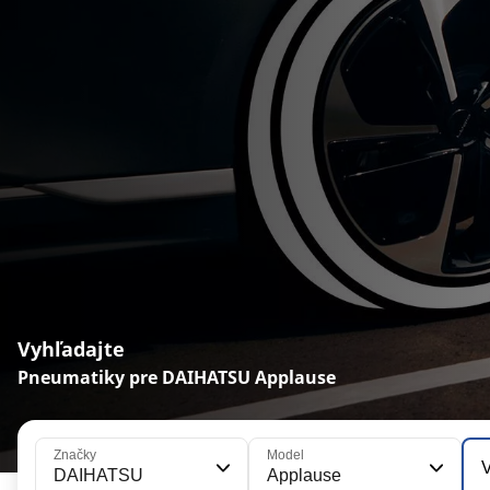
Vyhľadajte
Pneumatiky pre DAIHATSU Applause
Značky
Model
V
DAIHATSU
Applause