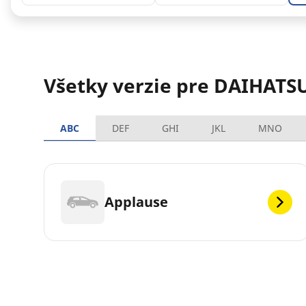
Všetky verzie pre DAIHATS
ABC
DEF
GHI
JKL
MNO
Applause