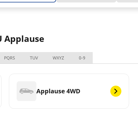
U Applause
PQRS
TUV
WXYZ
0-9
Applause 4WD