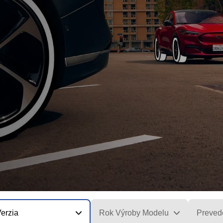
erzia
Rok Výroby Modelu
Preved