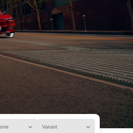
enie
Variant