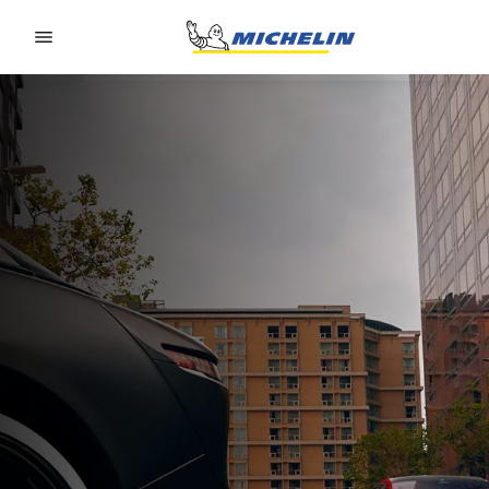
Go to page content
Go to page navigation