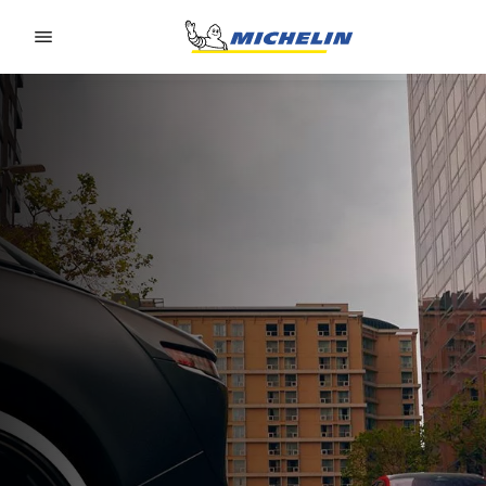
Go to page content
Go to page navigation