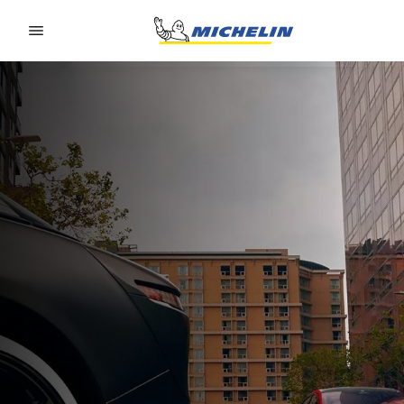
Go to page content
Go to page navigation