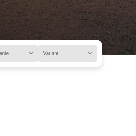
enie
Variant