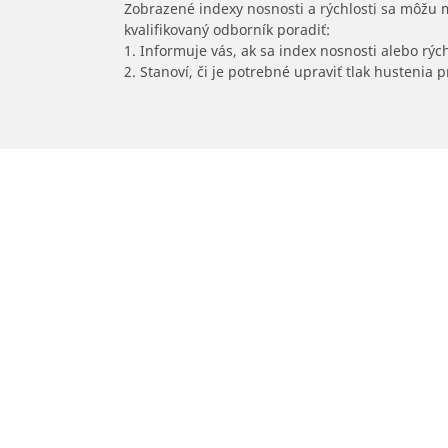
Zobrazené indexy nosnosti a rýchlosti sa môžu 
kvalifikovaný odborník poradiť:
1. Informuje vás, ak sa index nosnosti alebo rýc
2. Stanoví, či je potrebné upraviť tlak hustenia
/
Car brands
DALLARA
Pneumatiky pre osobné vozidlá,
suv a dodávky
Nájdite si ideálnu pneumatiku