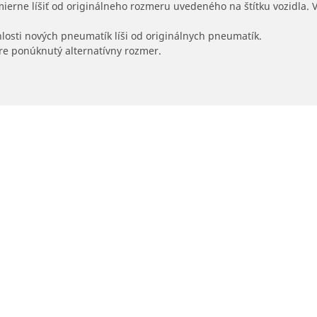
mierne líšiť od originálneho rozmeru uvedeného na štítku vozidla.
hlosti nových pneumatík líši od originálnych pneumatík.
 pre ponúknutý alternatívny rozmer.
Vaša konfigurácia
Predajcov
Vyhľadať predajcov pneumatík pre autá