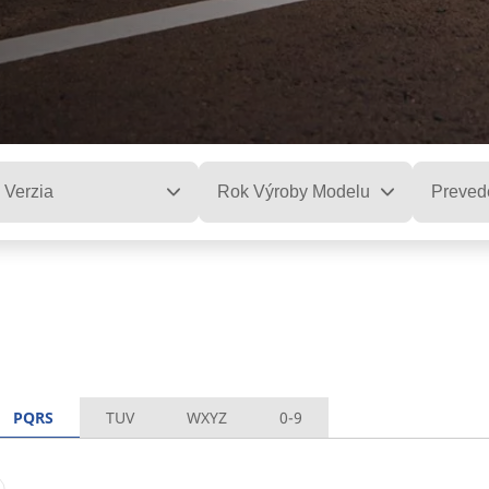
Verzia
Rok Výroby Modelu
Preved
PQRS
TUV
WXYZ
0-9