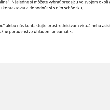
nline“. Následne si môžete vybrať predajcu vo svojom okolí
u kontaktovať a dohodnúť si s ním schôdzku.
“ alebo nás kontaktujte prostredníctvom virtuálneho asiste
e možné poradenstvo ohľadom pneumatík.