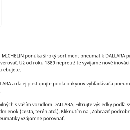
MICHELIN ponúka široký sortiment pneumatík DALLARA pre e
verovať. Už od roku 1889 nepretržite vyvíjame nové inovác
trebujete.
LARA a ďalej postupujte podľa pokynov vyhľadávača pneuma
.
ch s vaším vozidlom DALLARA. Filtrujte výsledky podľa sv
ienok (cesta, terén atď.). Kliknutím na „Zobraziť podrobno
pneumatiky vzájomne porovnať.