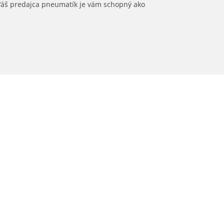
 Váš predajca pneumatík je vám schopný ako
Asistencia
Tipy a rady
Volajte nám