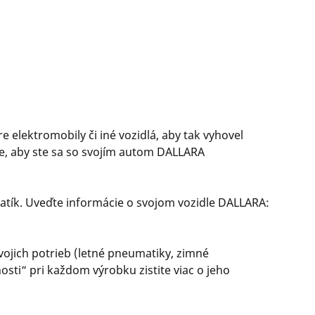
lektromobily či iné vozidlá, aby tak vyhovel
ie, aby ste sa so svojím autom DALLARA
tík. Uveďte informácie o svojom vozidle DALLARA:
ojich potrieb (letné pneumatiky, zimné
sti“ pri každom výrobku zistite viac o jeho