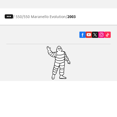
/
550
550 Maranello Evolution
2003
Pneumatiky pre osobné vozidlá, suv a
dodávky
Predajcov