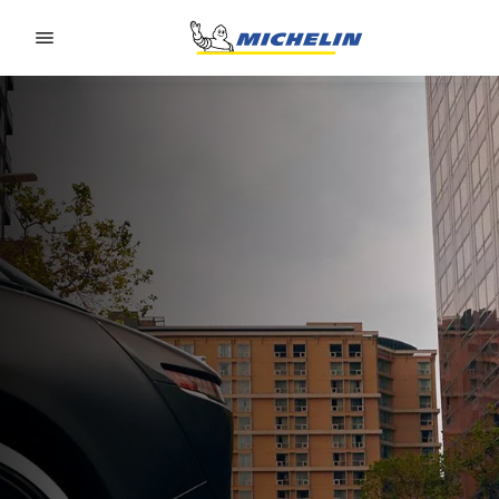
Go to page content
Go to page navigation