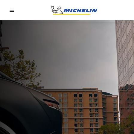
Go to page content
Go to page navigation