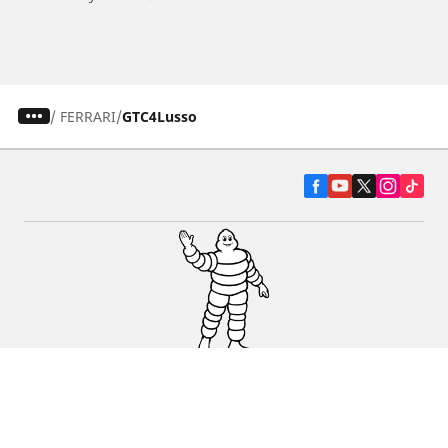
/
FERRARI
GTC4Lusso
Pneumatiky pre osobné vozidlá, suv a
dodávky