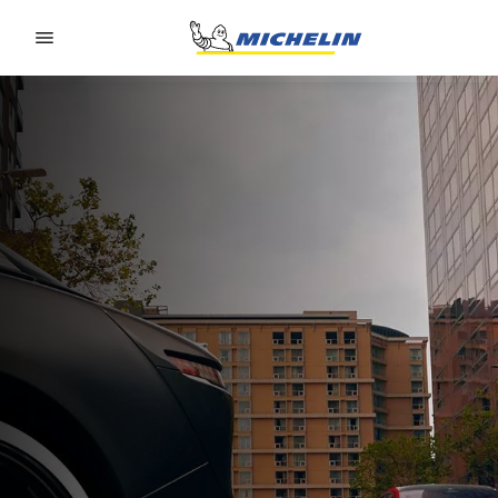
Go to page content
Go to page navigation