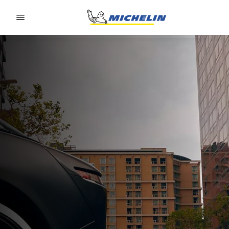
Go to page content
Go to page navigation