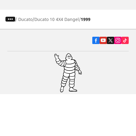
/
Ducato
Ducato 10 4X4 Dangel
1999
Pneumatiky pre osobné vozidlá, suv a
dodávky
Predajcov