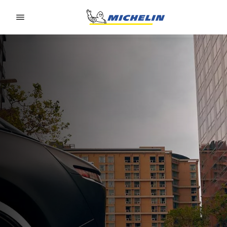
Go to page content
Go to page navigation