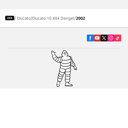
/
Ducato
Ducato 10 4X4 Dangel
2002
Pneumatiky pre osobné vozidlá, suv a
dodávky
Predajcov