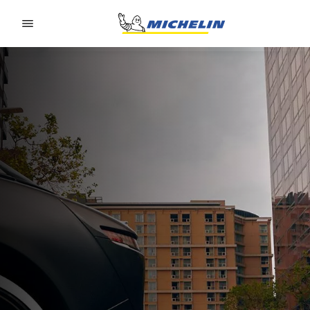
Go to page content
Go to page navigation