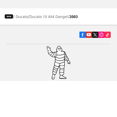
/
Ducato
Ducato 10 4X4 Dangel
2003
Pneumatiky pre osobné vozidlá, suv a
dodávky
Predajcov