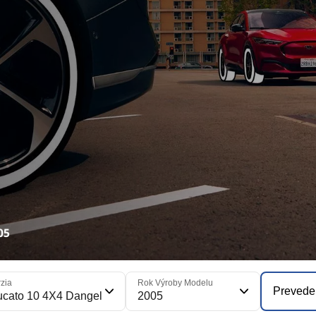
05
zia
Rok Výroby Modelu
Prevede
cato 10 4X4 Dangel
2005