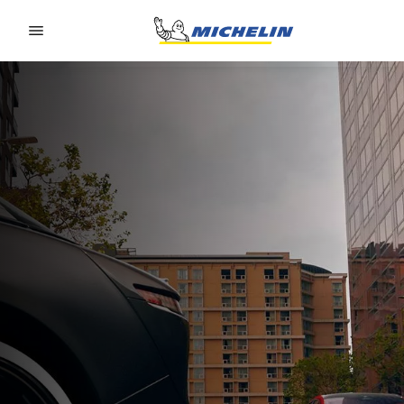
Go to page content
Go to page navigation