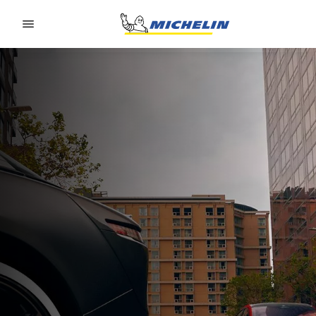
Go to page content
Go to page navigation