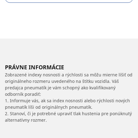
PRÁVNE INFORMÁCIE
Zobrazené indexy nosnosti a rýchlosti sa môžu mierne líšiť od
originálneho rozmeru uvedeného na štítku vozidla. Váš
predajca pneumatík je vám schopný ako kvalifikovaný
odborník poradiť:
1. Informuje vás, ak sa index nosnosti alebo rýchlosti nových
pneumatík líši od originálnych pneumatík.
2. Stanoví, či je potrebné upraviť tlak hustenia pre ponúknutý
alternatívny rozmer.