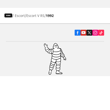
/
Escort
Escort V RS
1992
Pneumatiky pre osobné vozidlá, suv a
dodávky
Predajcov