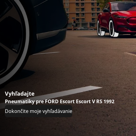
Vyhľadajte
Pneumatiky pre FORD Escort Escort V RS 1992
Dokončite moje vyhľadávanie