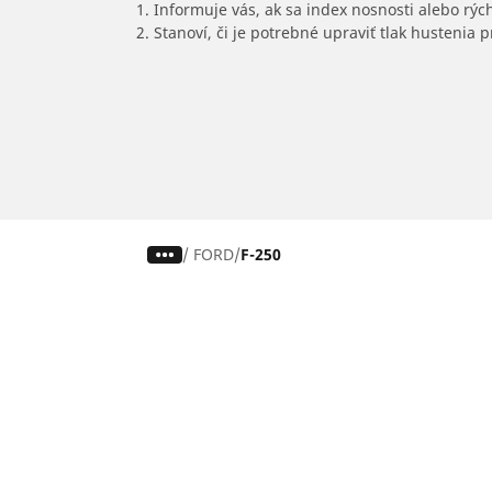
1. Informuje vás, ak sa index nosnosti alebo rýc
2. Stanoví, či je potrebné upraviť tlak hustenia
/
FORD
F-250
Pneumatiky pre osobné vozidlá,
suv a dodávky
Nájdite si ideálnu pneumatiku
Prehliadajte podľa značiek áut