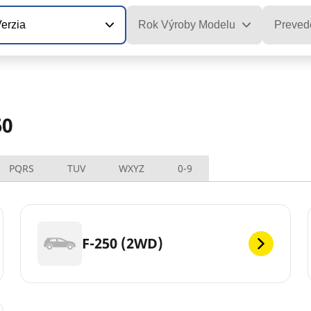
erzia
Rok Výroby Modelu
Preved
50
PQRS
TUV
WXYZ
0-9
F-250 (2WD)