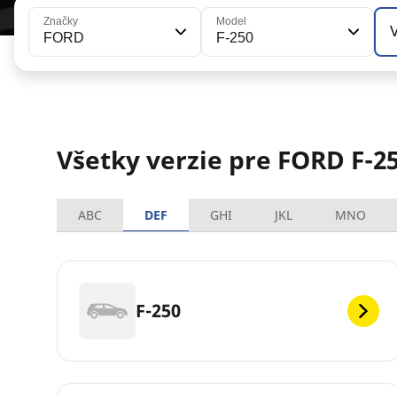
Značky
Model
V
FORD
F-250
Všetky verzie pre FORD F-2
ABC
DEF
GHI
JKL
MNO
F-250