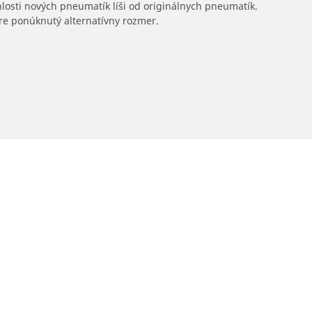
hlosti nových pneumatík líši od originálnych pneumatík.
 pre ponúknutý alternatívny rozmer.
Predajcov
Vaša konfigurácia
Vyhľadať predajcov pneumatík pre autá