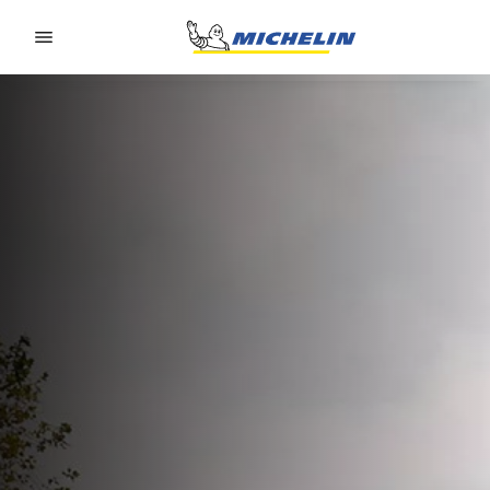
Go to page content
Go to page navigation