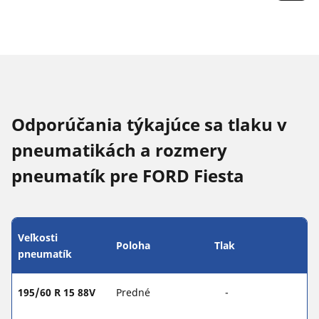
Odporúčania týkajúce sa tlaku v
pneumatikách a rozmery
pneumatík pre FORD Fiesta
Veľkosti
Poloha
Tlak
pneumatík
195/60 R 15 88V
Predné
-