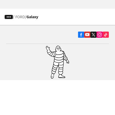
/
FORD
Galaxy
Pneumatiky pre osobné vozidlá, suv a
dodávky
Predajcov