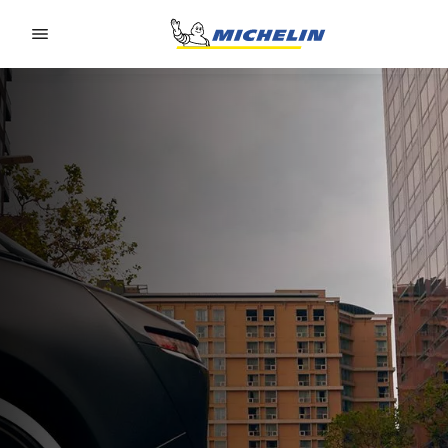
Go to page content
Go to page navigation