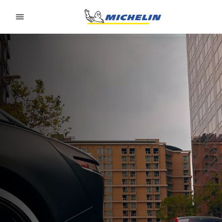
Go to page content
Go to page navigation