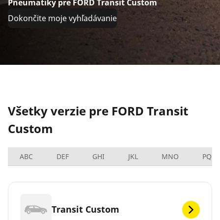
Pneumatiky pre FORD Transit Custom
Dokončite moje vyhľadávanie
Všetky verzie pre FORD Transit
Custom
ABC
DEF
GHI
JKL
MNO
PQRS
Transit Custom