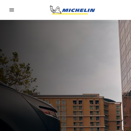
Go to page content
Go to page navigation