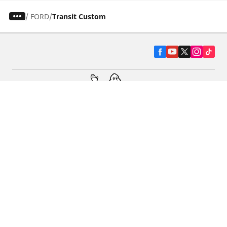
/
FORD
Transit Custom
Pneumatiky pre osobné vozidlá, suv a
dodávky
Predajcov
Asistencia