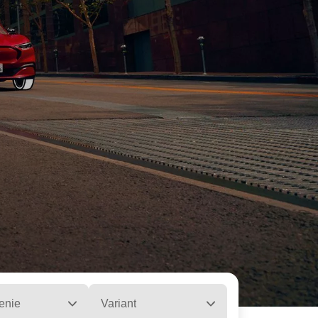
enie
Variant