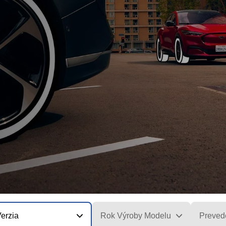
erzia
Rok Výroby Modelu
Preved