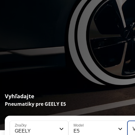
Vyhľadajte
Pneumatiky pre GEELY E5
Značky
Model
V
GEELY
E5