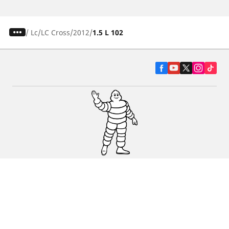
/
Lc
LC Cross
2012
1.5 L 102
Pneumatiky pre osobné vozidlá, suv a
dodávky
Predajcov