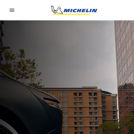
Go to page content
Go to page navigation