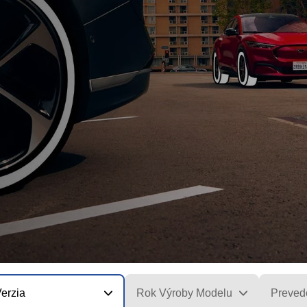
erzia
Rok Výroby Modelu
Preved