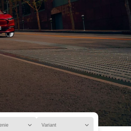
enie
Variant