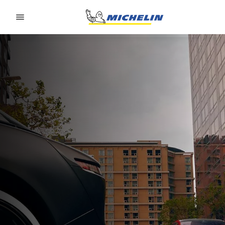
Go to page content
Go to page navigation