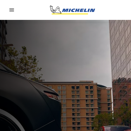
Go to page content
Go to page navigation