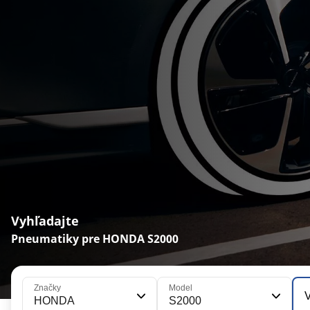
Vyhľadajte
Pneumatiky pre HONDA S2000
Značky
Model
V
HONDA
S2000