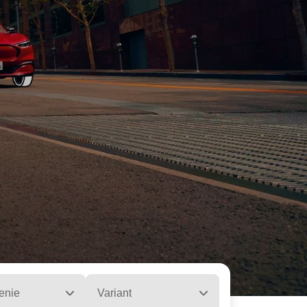
enie
Variant