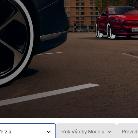
erzia
Rok Výroby Modelu
Preved