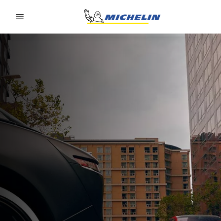
Go to page content
Go to page navigation