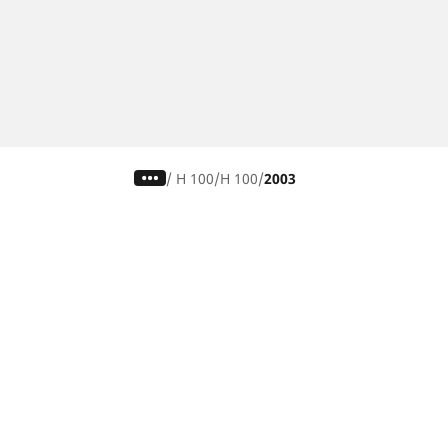
/
H 100
H 100
2003
Pneumatiky pre osobné vozidlá,
suv a dodávky
Nájdite si ideálnu pneumatiku
Prehliadajte podľa značiek áut
Prehliadajte podľa typu vozidla
Prehliadajte podľa produktového radu