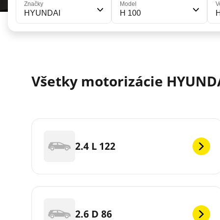
Značky
Model
V
HYUNDAI
H 100
Všetky motorizácie HYUNDAI
2.4 L 122
2.6 D 86