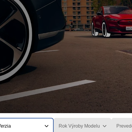
erzia
Rok Výroby Modelu
Preved