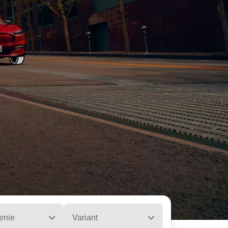
enie
Variant