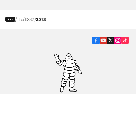
/
Ex
EX37
2013
Pneumatiky pre osobné vozidlá, suv a
dodávky
Predajcov