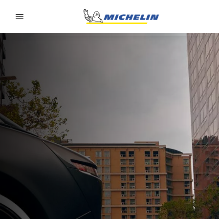
Go to page content
Go to page navigation