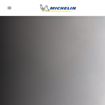
Go to page content
Go to page navigation