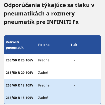
Odporúčania týkajúce sa tlaku v
pneumatikách a rozmery
pneumatík pre INFINITI Fx
Veľkosti
Poloha
Tlak
pneumatík
265/50 R 20 106V
Predné
-
265/50 R 20 106V
Zadné
-
265/60 R 18 109V
Predné
-
265/60 R 18 109V
Zadné
-