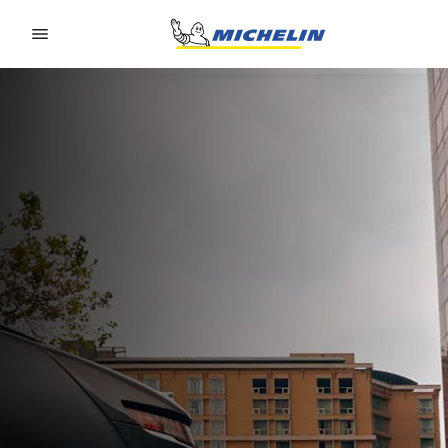
Go to page content
Go to page navigation