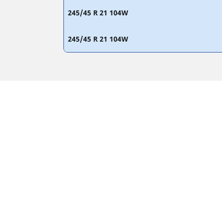
245/45 R 21 104W
245/45 R 21 104W
PRÁVNE INFORMÁCIE
Zobrazené indexy nosnosti a rýchlosti sa môžu 
kvalifikovaný odborník poradiť:
1. Informuje vás, ak sa index nosnosti alebo rýc