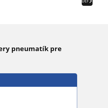
DEF
ery pneumatík pre