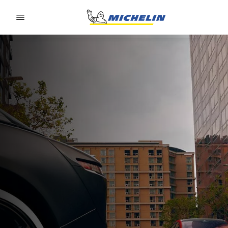
Go to page content
Go to page navigation