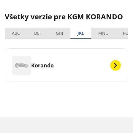
Všetky verzie pre KGM KORANDO
ABC
DEF
GHI
JKL
MNO
PQR
Korando