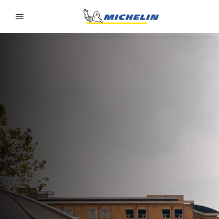
Go to page content
Go to page navigation