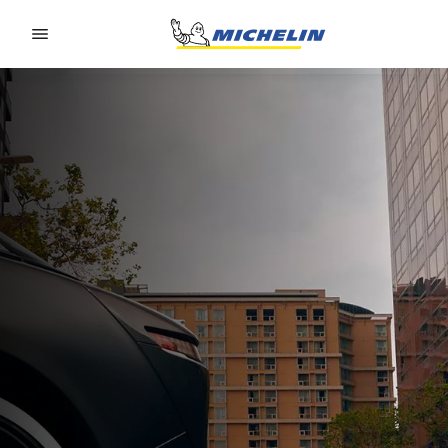
Go to page content
Go to page navigation