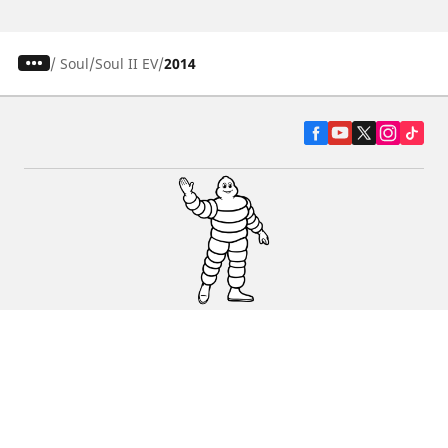
/
Soul
Soul II EV
2014
Pneumatiky pre osobné vozidlá, suv a
dodávky
Predajcov