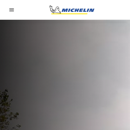
Go to page content
Go to page navigation