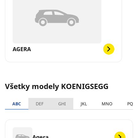
AGERA
Všetky modely KOENIGSEGG
ABC
DEF
GHI
JKL
MNO
PQR
Agera