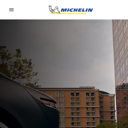
Go to page content
Go to page navigation