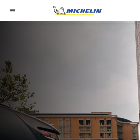
Go to page content
Go to page navigation