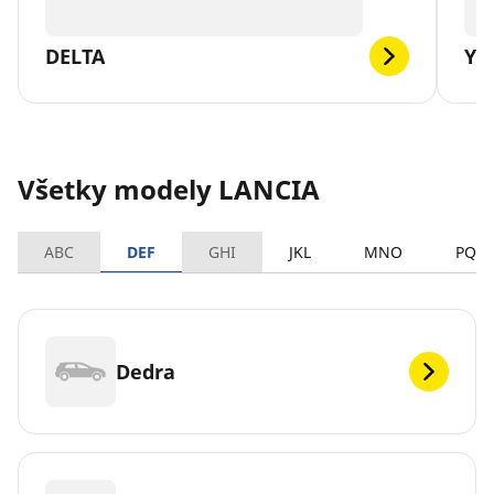
DELTA
YP
Všetky modely LANCIA
ABC
DEF
GHI
JKL
MNO
PQR
Dedra