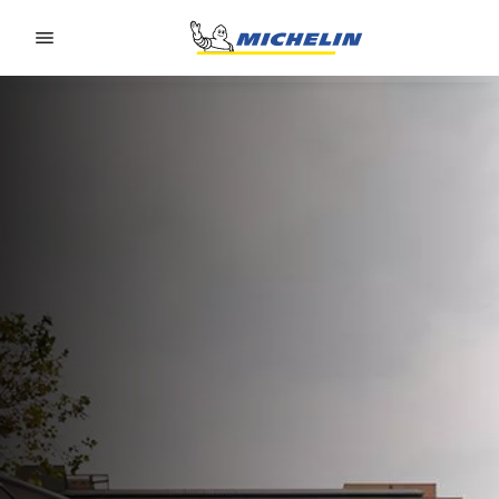
Go to page content
Go to page navigation