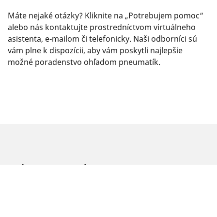
Máte nejaké otázky? Kliknite na „Potrebujem pomoc“
alebo nás kontaktujte prostredníctvom virtuálneho
asistenta, e-mailom či telefonicky. Naši odborníci sú
vám plne k dispozícii, aby vám poskytli najlepšie
možné poradenstvo ohľadom pneumatík.
PRÁVNE INFORMÁCIE
Zobrazené indexy nosnosti a rýchlosti sa môžu mierne líšiť od
originálneho rozmeru uvedeného na štítku vozidla. Váš
predajca pneumatík je vám schopný ako kvalifikovaný
odborník poradiť: