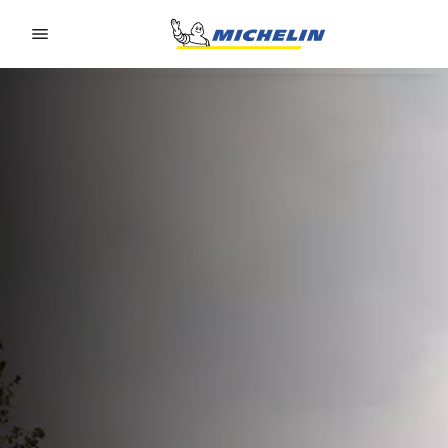
Go to page content
Go to page navigation