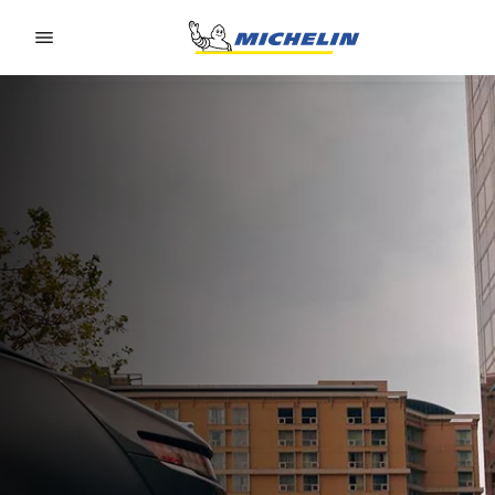
Go to page content
Go to page navigation