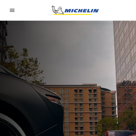
Go to page content
Go to page navigation