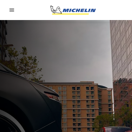
Go to page content
Go to page navigation