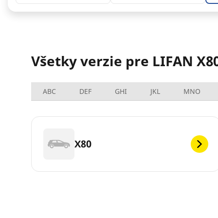
Všetky verzie pre LIFAN X8
ABC
DEF
GHI
JKL
MNO
X80