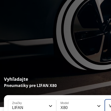
Vyhľadajte
Pneumatiky pre LIFAN X80
Značky
Model
V
LIFAN
X80