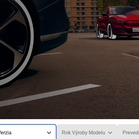
erzia
Rok Výroby Modelu
Preved