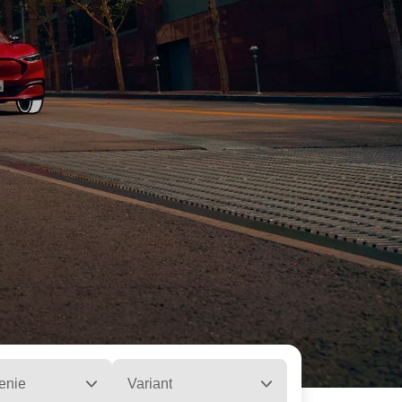
enie
Variant