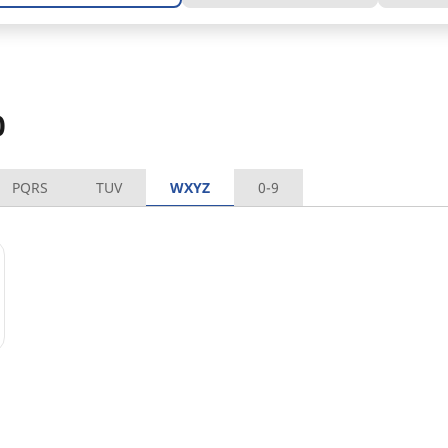
0
PQRS
TUV
WXYZ
0-9