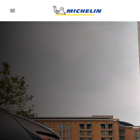
Go to page content
Go to page navigation