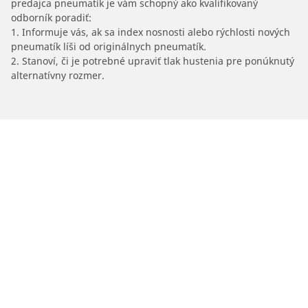
predajca pneumatík je vám schopný ako kvalifikovaný
odborník poradiť:
1. Informuje vás, ak sa index nosnosti alebo rýchlosti nových
pneumatík líši od originálnych pneumatík.
2. Stanoví, či je potrebné upraviť tlak hustenia pre ponúknutý
alternatívny rozmer.
/
Car brands
LUCID