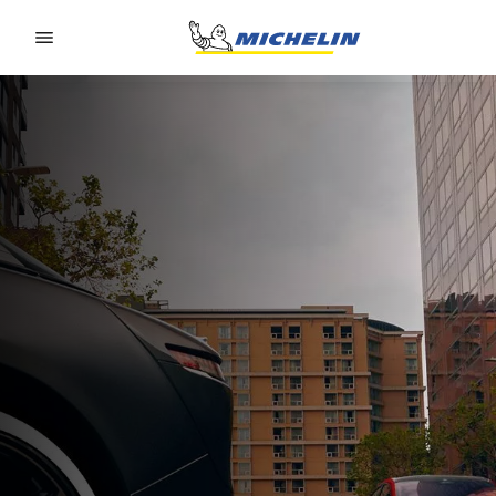
Go to page content
Go to page navigation