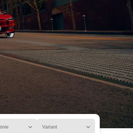
enie
Variant