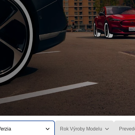
erzia
Rok Výroby Modelu
Preved