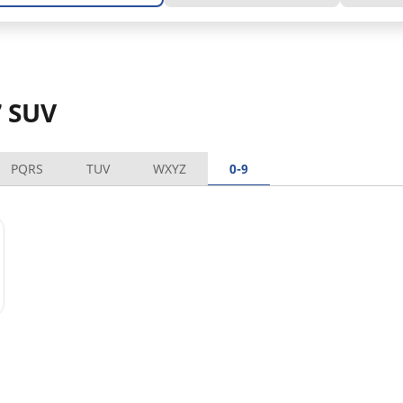
7 SUV
PQRS
TUV
WXYZ
0-9