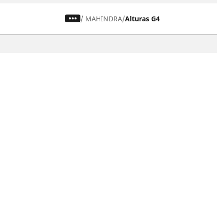
/
MAHINDRA
Alturas G4
Pneumatiky pre osobné vozidlá,
suv a dodávky
Nájdite si ideálnu pneumatiku
Prehliadajte podľa značiek áut
Prehliadajte podľa typu vozidla
Prehliadajte podľa produktového radu
Prehliadajte podľa sezóny
Prehliadajte podľa rozmeru pneumatiky
Ochrana údajov
Politika cookies
ZÁkonné u