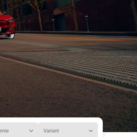
enie
Variant