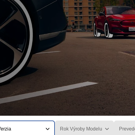
erzia
Rok Výroby Modelu
Preved